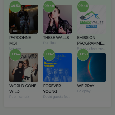
09:50
09:48
09:46
Jeu concours
Contactez-nous
PARDONNE
THESE WALLS
EMISSION
Se connecter
Dua lipa
MOI
PROGRAMME
Louane
Radio vallée riviera
TV
09:44
09:42
09:38
WORLD GONE
FOREVER
WE PRAY
Coldplay
WILD
YOUNG
Robin schulz
David guetta feat neyo