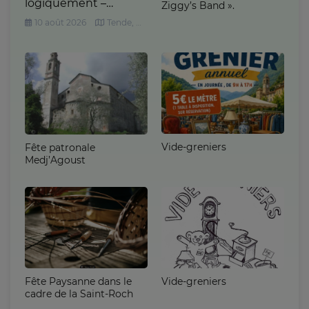
logiquement –
Ziggy’s Band ».
Figures à cornes du
10 août 2026
Tende, Musée Départemental des Merveilles
Néolithique »
Vide-greniers
Fête patronale
Medj’Agoust
Vide-greniers
Fête Paysanne dans le
cadre de la Saint-Roch