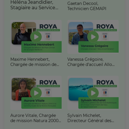
Héléna Jeandidier,
Gaetan Decool,
Stagiaire au Service
Technicien GEMAPI
de Valorisation du
Patrimoine
Maxime Hennebert,
Vanessa Grégoire,
Chargée de mission de
Chargée d'accueil Allo
Plan Climat Air-Energie-
Encombrants
Territoire
Aurore Vitale, Chargée
Sylvain Michelet,
de mission Natura 2000
Directeur Général des
à la CARF
Services Techniques en