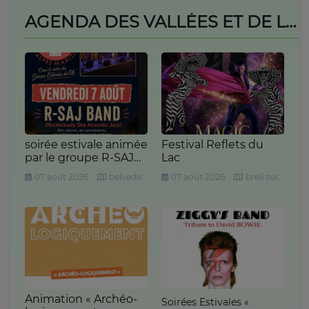
AGENDA DES VALLÉES ET DE LA RIVIERA
Festival Reflets du
soirée estivale animée
Lac
par le groupe R-SAJ
Band
07 août 2026
breil sur roya, chapiteau
07 août 2026
belvedere, place des Tilleuls
Animation « Archéo-
Soirées Estivales «