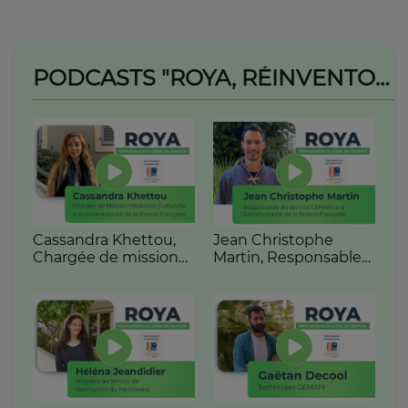
PODCASTS "ROYA, RÉINVENTONS LA VALLÉE DE DEMAIN"
Cassandra Khettou,
Jean Christophe
Chargée de mission
Martin, Responsable
médiation culturelle à
du service GEMAPI à
la carf (Episode 2)
la CARF - Episode 4