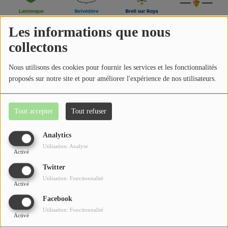
Jeu concours
Les informations que nous
collectons
Contactez-nous
Nous utilisons des cookies pour fournir les services et les fonctionnalités
proposés sur notre site et pour améliorer l'expérience de nos utilisateurs.
Se connecter
Tout accepter
Tout refuser
Analytics
Utilisation: Analyse
Activé
Twitter
Utilisation: Fonctionnalité
Activé
Facebook
Utilisation: Fonctionnalité
Activé