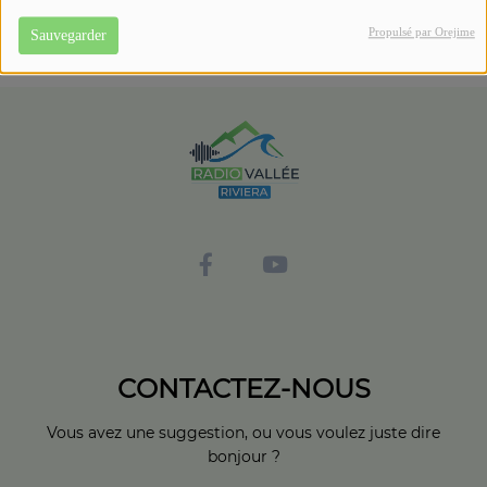
Propulsé par Orejime
Sauvegarder
CONTACTEZ-NOUS
Vous avez une suggestion, ou vous voulez juste dire
bonjour ?