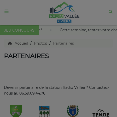
ACCUEIL
au Palais Nikaïa de Nice !
Cette semaine, tentez votre ch
JEU CONCOURS
Agenda
Accueil
Photos
Partenaires
PARTENAIRES
Emissions
Titres diffusés
Devenir partenaire de la station Radio Vallée ? Contactez-
Diffusions
nous au 06.59.09.44.76
Podcasts