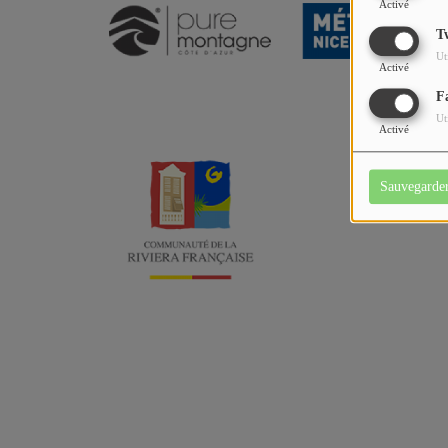
Activé
T
Ut
Activé
F
Ut
Activé
Sauvegarde