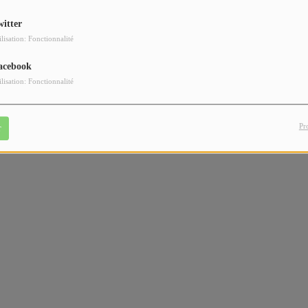
witter
ilisation: Fonctionnalité
acebook
ilisation: Fonctionnalité
Pr
r