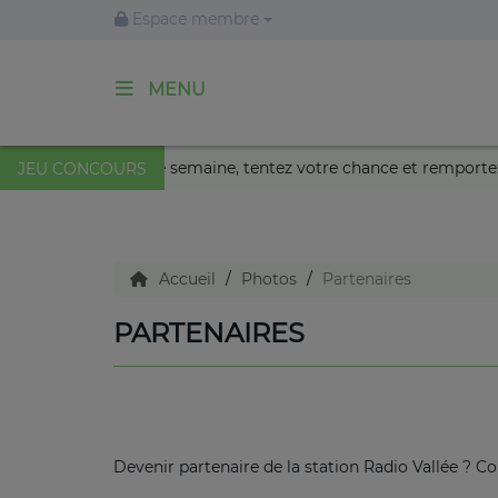
Espace membre
MENU
ACCUEIL
Nikaïa de Nice !
Cette semaine, tentez votre chance et re
JEU CONCOURS
Agenda
Accueil
Photos
Partenaires
Emissions
PARTENAIRES
Titres diffusés
Diffusions
Devenir partenaire de la station Radio Vallée ? C
Podcasts