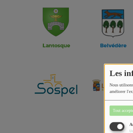
Jeu concours
Contactez-nous
Les in
Nous utilisons
améliorer l'ex
Tout accept
A
Ut