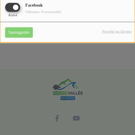
Facebook
préparent et pensent l’avenir.
Utilisation: Fonctionnalité
Activé
Une émission proposée par la Communauté de la Riviera
Française.
Propulsé par Orejime
Sauvegarder