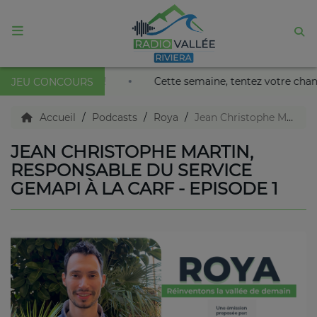
ACCUEIL
au Palais Nikaïa de Nice !
Cette semaine, tentez votre ch
JEU CONCOURS
Agenda
Accueil
Podcasts
Roya
Jean Christophe Martin, Responsable du service GEMAPI à la CARF - Episode 1
JEAN CHRISTOPHE MARTIN,
Emissions
RESPONSABLE DU SERVICE
GEMAPI À LA CARF - EPISODE 1
Titres diffusés
Diffusions
Podcasts