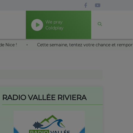
We pray
Coldplay
is Nikaïa de Nice !
Cette semaine, tentez votre chance et
RADIO VALLÉE RIVIERA