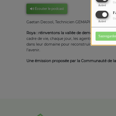
Ut
Activé
Écouter le podcast
F
Ut
Gaetan Decool, Technicien GEMAPI
Activé
Roya : réinventons la vallée de demain
. Aménageme
Sauvegarde
cadre de vie, chaque jour, les agents et les élus 
dans leur domaine pour reconstruire et réinventer
l’avenir.
Une émission proposée par la Communauté de la 