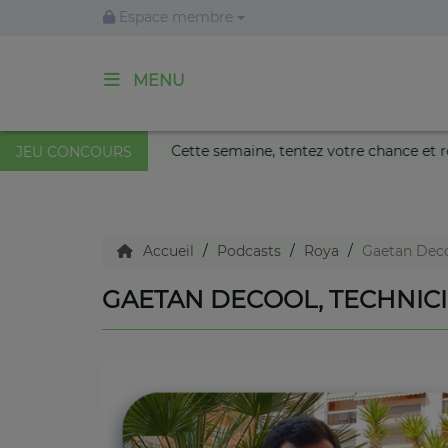
Espace membre
MENU
ACCUEIL
au Palais Nikaïa de Nice !
Cette semaine, tentez votre ch
JEU CONCOURS
Agenda
Accueil
Podcasts
Roya
Gaetan Deco
Emissions
GAETAN DECOOL, TECHNIC
Titres diffusés
Diffusions
Podcasts