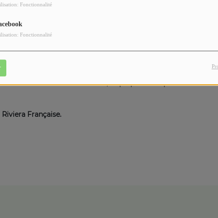
ilisation: Fonctionnalité
acebook
ilisation: Fonctionnalité
nt du territoire, tourisme, eau potable, transports ou
Pr
r
de la Communauté de la Riviera française sont mobiliser
 la vallée de demain. Ensemble, ils préparent et pensent
Riviera Française.