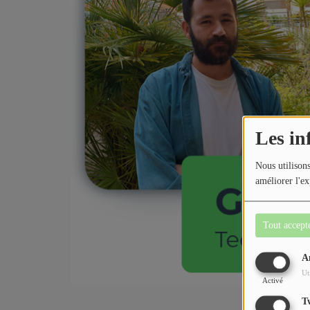
Jeu concours
Contactez-nous
Les in
Nous utilisons
améliorer l'ex
Tout accept
A
Ut
Activé
T