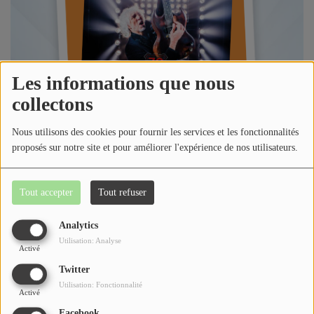
Jeu concours
Contactez-nous
Les informations que nous
collectons
Se connecter
Nous utilisons des cookies pour fournir les services et les fonctionnalités
proposés sur notre site et pour améliorer l'expérience de nos utilisateurs.
Tout accepter
Tout refuser
Analytics
Utilisation: Analyse
Écouter le podcast
Activé
Twitter
Dans l'émission l'Invité de la Semaine, Loric reçoit Louis
Utilisation: Fonctionnalité
Activé
Bertignac Auteur Compositeur Interprète qui sera en
Facebook