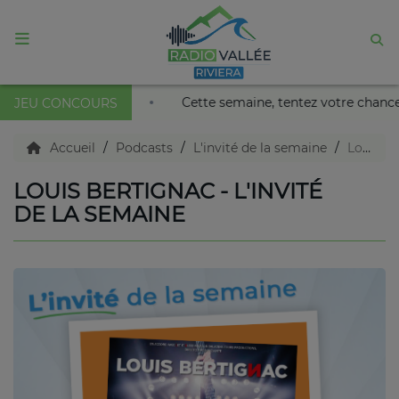
ACCUEIL
 Palais Nikaïa de Nice !
Cette semaine, tentez votre chan
JEU CONCOURS
Agenda
Accueil
Podcasts
L'invité de la semaine
Louis Bertignac - L'invité de la semaine
LOUIS BERTIGNAC - L'INVITÉ
Emissions
DE LA SEMAINE
Titres diffusés
Diffusions
Podcasts