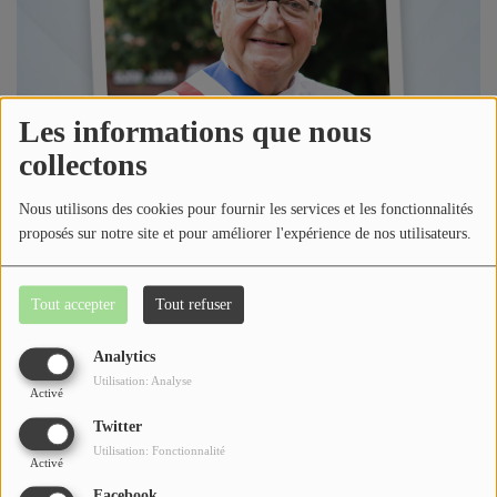
Jeu concours
Contactez-nous
Les informations que nous
collectons
Se connecter
Nous utilisons des cookies pour fournir les services et les fonctionnalités
proposés sur notre site et pour améliorer l'expérience de nos utilisateurs.
Tout accepter
Tout refuser
Analytics
Utilisation: Analyse
Écouter le podcast
Activé
Twitter
Dans l'émission l'Invité de la Semaine, Loric reçoit Yvan
Utilisation: Fonctionnalité
Activé
Mottet Maire de la Commune de Saint-Martin-Vésubie à
Facebook