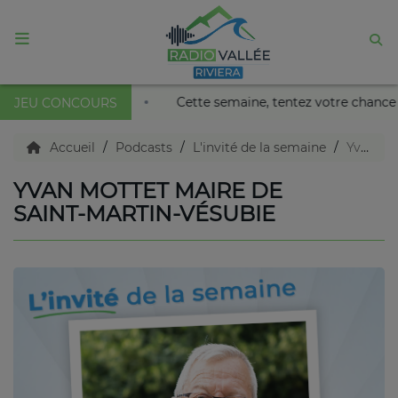
ACCUEIL
u Palais Nikaïa de Nice !
Cette semaine, tentez votre cha
JEU CONCOURS
Agenda
Accueil
Podcasts
L'invité de la semaine
Yvan Mottet Maire de Saint-Martin-Vésubie
YVAN MOTTET MAIRE DE
Emissions
SAINT-MARTIN-VÉSUBIE
Titres diffusés
Diffusions
Podcasts