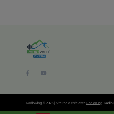
RadioKing © 2026 | Site radio créé avec
RadioKing
. Radio