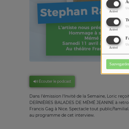
A
Ut
Activé
T
Ut
Activé
F
Ut
Activé
Sauvegarde
Écouter le podcast
Dans l'émission l'Invité de la Semaine, Loric re
DERNIÈRES BALADES DE MÉMÉ JEANINE à retrouver
Francis Gag à Nice. Spectacle tout public/familial
au programme de cet interview.