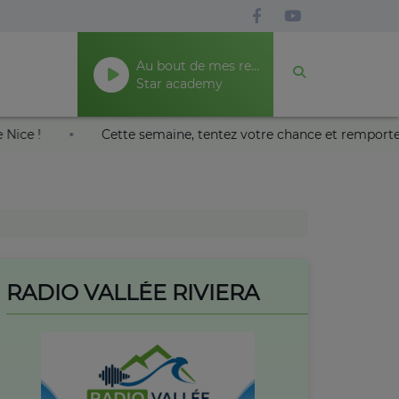
Au bout de mes reves
Star academy
ais Nikaïa de Nice !
Cette semaine, tentez votre chance e
RADIO VALLÉE RIVIERA