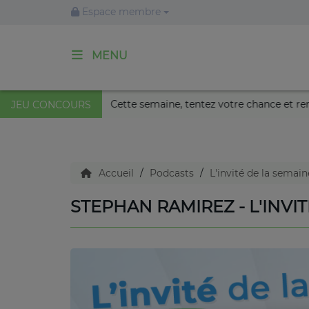
Espace membre
MENU
ACCUEIL
 au Palais Nikaïa de Nice !
Cette semaine, tentez votre c
JEU CONCOURS
Agenda
Accueil
Podcasts
L'invité de la semai
Emissions
STEPHAN RAMIREZ - L'INVI
Titres diffusés
Diffusions
Podcasts