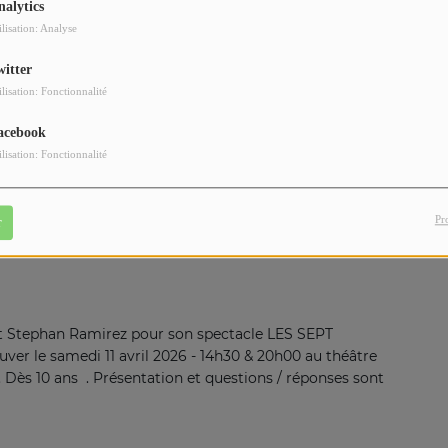
nalytics
ilisation: Analyse
witter
ilisation: Fonctionnalité
acebook
ilisation: Fonctionnalité
Pr
r
çoit Stephan Ramirez pour son spectacle LES SEPT
 le samedi 11 avril 2026 - 14h30 & 20h00 au théâtre
. Dès 10 ans . Présentation et questions / réponses sont