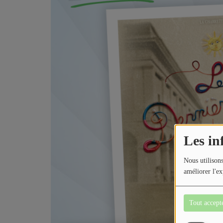
Jeu concours
Contactez-nous
Les in
Nous utilisons
améliorer l'ex
Tout accept