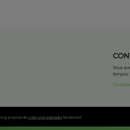
CON
Vous ave
bonjour
Contact
King propose de
créer une webradio
facilement.