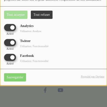
Jeu concours
Partenaires
Tout accepter
Tout refuser
Contactez-nous
Analytics
Utilisation: Analyse
Activé
Se connecter
Twitter
Utilisation: Fonctionnalité
Activé
Facebook
Utilisation: Fonctionnalité
Activé
Propulsé par Orejime
Sauvegarder