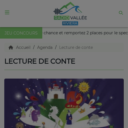
ACCUEIL
tte semaine, tentez votre chance et remportez 2 places pour le spe
JEU CONCOURS
Agenda
Accueil
Agenda
Lecture de conte
LECTURE DE CONTE
Emissions
Titres diffusés
Diffusions
Podcasts