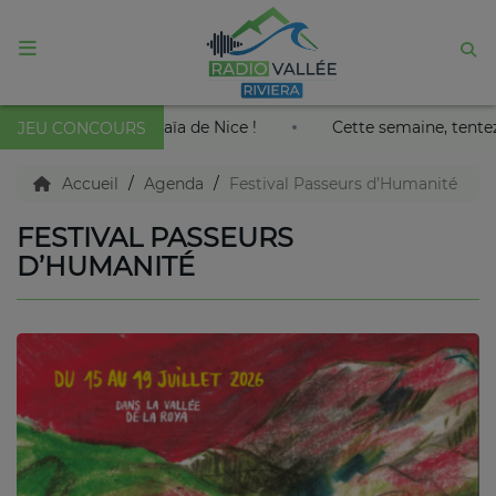
ACCUEIL
 le roi soleil au Palais Nikaïa de Nice !
Cette semaine, 
JEU CONCOURS
Agenda
Accueil
Agenda
Festival Passeurs d’Humanité
FESTIVAL PASSEURS
Emissions
D’HUMANITÉ
Titres diffusés
Diffusions
Podcasts